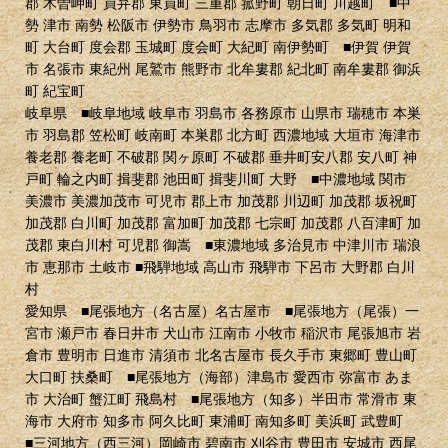
郡 木曽岬町 員弁郡 東員町 三重郡 菰野町 朝日町 川越町 ■中
勢 津市 南勢 松阪市 伊勢市 鳥羽市 志摩市 多気郡 多気町 明和
町 大台町 度会郡 玉城町 度会町 大紀町 南伊勢町 ■伊賀 伊賀
市 名張市 東紀州 尾鷲市 熊野市 北牟婁郡 紀北町 南牟婁郡 御浜
町 紀宝町
岐阜県 ■岐阜地域 岐阜市 羽島市 各務原市 山県市 瑞穂市 本巣
市 羽島郡 笠松町 岐南町 本巣郡 北方町 西濃地域 大垣市 海津市
養老郡 養老町 不破郡 関ヶ原町 不破郡 垂井町安八郡 安八町 神
戸町 輪之内町 揖斐郡 池田町 揖斐川町 大野 ■中濃地域 関市
美濃市 美濃加茂市 可児市 郡上市 加茂郡 川辺町 加茂郡 坂祝町
加茂郡 白川町 加茂郡 富加町 加茂郡 七宗町 加茂郡 八百津町 加
茂郡 東白川村 可児郡 御嵩 ■東濃地域 多治見市 中津川市 瑞浪
市 恵那市 土岐市 ■飛騨地域 高山市 飛騨市 下呂市 大野郡 白川
村
愛知県 ■尾張地方（名古屋）名古屋市 ■尾張地方（尾張）一
宮市 瀬戸市 春日井市 犬山市 江南市 小牧市 稲沢市 尾張旭市 岩
倉市 豊明市 日進市 清須市 北名古屋市 長久手市 東郷町 豊山町
大口町 扶桑町 ■尾張地方（海部）津島市 愛西市 弥富市 あま
市 大治町 蟹江町 飛島村 ■尾張地方（知多）半田市 常滑市 東
海市 大府市 知多市 阿久比町 東浦町 南知多町 美浜町 武豊町
■三河地方（西三河）岡崎市 碧南市 刈谷市 豊田市 安城市 西尾