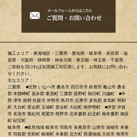
施工エリア：東海地区・三重県・愛知県・岐阜県・奈良県・滋
賀県・大阪府・静岡県・神奈川県・東京都・埼玉県・千葉県
ご依頼を頂ければ全国施工対応致します。お気軽にお問い合わ
せください。
主なエリア：
三重県 ■北勢 いなべ市 桑名市 四日市市 鈴鹿市 亀山市 桑名
郡 木曽岬町 員弁郡 東員町 三重郡 菰野町 朝日町 川越町 ■中
勢 津市 南勢 松阪市 伊勢市 鳥羽市 志摩市 多気郡 多気町 明和
町 大台町 度会郡 玉城町 度会町 大紀町 南伊勢町 ■伊賀 伊賀
市 名張市 東紀州 尾鷲市 熊野市 北牟婁郡 紀北町 南牟婁郡 御浜
町 紀宝町
岐阜県 ■岐阜地域 岐阜市 羽島市 各務原市 山県市 瑞穂市 本巣
市 羽島郡 笠松町 岐南町 本巣郡 北方町 西濃地域 大垣市 海津市