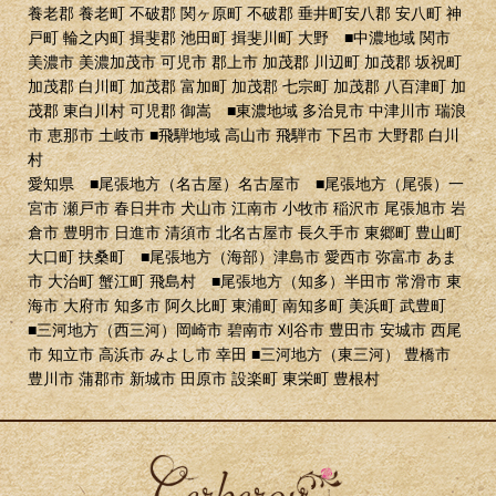
養老郡 養老町 不破郡 関ヶ原町 不破郡 垂井町安八郡 安八町 神
戸町 輪之内町 揖斐郡 池田町 揖斐川町 大野 ■中濃地域 関市
美濃市 美濃加茂市 可児市 郡上市 加茂郡 川辺町 加茂郡 坂祝町
加茂郡 白川町 加茂郡 富加町 加茂郡 七宗町 加茂郡 八百津町 加
茂郡 東白川村 可児郡 御嵩 ■東濃地域 多治見市 中津川市 瑞浪
市 恵那市 土岐市 ■飛騨地域 高山市 飛騨市 下呂市 大野郡 白川
村
愛知県 ■尾張地方（名古屋）名古屋市 ■尾張地方（尾張）一
宮市 瀬戸市 春日井市 犬山市 江南市 小牧市 稲沢市 尾張旭市 岩
倉市 豊明市 日進市 清須市 北名古屋市 長久手市 東郷町 豊山町
大口町 扶桑町 ■尾張地方（海部）津島市 愛西市 弥富市 あま
市 大治町 蟹江町 飛島村 ■尾張地方（知多）半田市 常滑市 東
海市 大府市 知多市 阿久比町 東浦町 南知多町 美浜町 武豊町
■三河地方（西三河）岡崎市 碧南市 刈谷市 豊田市 安城市 西尾
市 知立市 高浜市 みよし市 幸田 ■三河地方（東三河） 豊橋市
豊川市 蒲郡市 新城市 田原市 設楽町 東栄町 豊根村